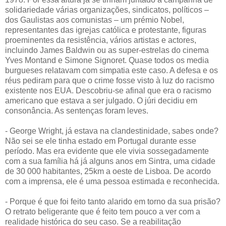
solidariedade várias organizações, sindicatos, políticos –
dos Gaulistas aos comunistas – um prémio Nobel,
representantes das igrejas católica e protestante, figuras
proeminentes da resistência, vários artistas e actores,
incluindo James Baldwin ou as super-estrelas do cinema
Yves Montand e Simone Signoret. Quase todos os media
burgueses relatavam com simpatia este caso. A defesa e os
réus pediram para que o crime fosse visto à luz do racismo
existente nos EUA. Descobriu-se afinal que era o racismo
americano que estava a ser julgado. O júri decidiu em
consonância. As sentenças foram leves.
- George Wright, já estava na clandestinidade, sabes onde?
Não sei se ele tinha estado em Portugal durante esse
período. Mas era evidente que ele vivia sossegadamente
com a sua família há já alguns anos em Sintra, uma cidade
de 30 000 habitantes, 25km a oeste de Lisboa. De acordo
com a imprensa, ele é uma pessoa estimada e reconhecida.
- Porque é que foi feito tanto alarido em torno da sua prisão?
O retrato beligerante que é feito tem pouco a ver com a
realidade histórica do seu caso. Se a reabilitação