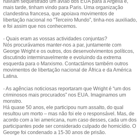
haviam sequestrado um avião dos EUA para a Argélia e,
mais tarde,
tinham vindo para Paris. Uma organização
clandestina francesa, que apoiava movimentos de
libertação nacional no “Terceiro Mundo”, tinha-nos auxiliado,
e foi assim que nos conhecemos.
- Quais eram as vossas actividades conjuntas?
Nós procurávamos manter-nos a par, juntamente com
George Wright e os outros, dos desenvolvimentos políticos,
discutindo interminavelmente e evoluindo da extrema
esquerda para o Marxismo. Contactámos também outros
movimentos de libertação nacional de África e da América
Latina.
- As agências noticiosas reportaram que Wright é “um dos
criminosos mais procurados” nos EUA. Imaginamos um
monstro.
Há quase 50 anos, ele participou num assalto, do qual
resultou um morto – mas não foi ele o responsável. Mas, de
acordo com a lei americana, num caso desses, cada um dos
participantes pode ser considerado culpado de homicídio. O
George foi condenado a 15-30 anos de prisão.