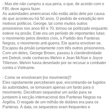
- Mas ele não cumpriu a sua pena, o que, de acordo com o
FBI, deve agora fazer.
As autoridades americanas não estão atrás dele por causa
do que aconteceu há 50 anos. O pedido de extradição tem
motivos políticos. George, tal como muitos outros
prisioneiros nos anos 60 e 70, tornou-se politizado enquanto
esteve na prisão. Este era um período de importantes lutas:
o movimento pelos direitos civis, o Partido dos Panteras
Negras, o movimento anti-guerra. Ele queria envolver-se.
Escapou da prisão juntamente com três outros prisioneiros.
Com um deles, George Brown, passou à clandestinidade
em Detroit, onde conheceu Melvin e Jean McNair e Joyce
Tillerson. Melvin havia desertado por se recusar a combater
contra o Vietname.
- Como se envolveram [no movimento]?
Eles rapidamente perceberam que, encontrando-se fugidos
às autoridades, se tornavam apenas um fardo para o
movimento. Decidiram sequestrar um avião para se
juntarem à secção internacional dos Panteras Negras na
Argélia. O resgate de um milhão de doláres era para os
Panteras. À data, os sequestros eram frequentes e