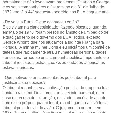
normalmente não levantavam problemas. Quando o George
e os seus companheiros o fizeram, no dia 31 de Julho de
1972, era já o 44º sequestro ocorrido nos EUA naquele ano.
- De volta a Paris. O que aconteceu então?
Eles viviam na clandestinidade, fazendo biscates, quando,
em Maio de 1976, foram presos no âmbito de um pedido de
extradição feito pelo governo dos EUA. Todos, excepto
George Wright, que nós ajudámos a fugir de França para
Portugal. A minha mulher Doris e eu iniciámos um comité de
defesa que rapidamente atraiu numerosas personalidades
francesas. Tornou-se uma campanha política importante e o
tribunal recusou a extradição. As autoridades americanas
estavam furiosas.
- Que motivos foram apresentados pelo tribunal para
justificar a sua decisão?
O tribunal reconheceu a motivação política do grupo na luta
contra o racismo. De acordo com a lei internacional, num
caso de recusa de extradição, o estado francês, de acordo
com o seu próprio quadro legal, era obrigado a a levá-los a
tribunal pelo desvio do avião. O julgamento ocorreu em
1978. Por essa altura já se tinham juntado à campanha de