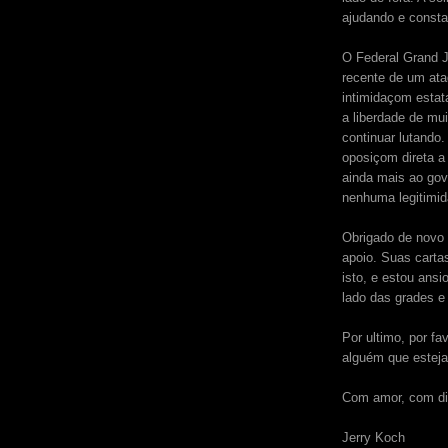
ajudando e const
O Federal Grand J
recente de um ata
intimidaçom estata
a liberdade de mui
continuar lutando.
oposiçom direta a 
ainda mais ao gov
nenhuma legitimi
Obrigado de novo 
apoio. Suas carta
isto, e estou ans
lado das grades e
Por ultimo, por f
alguém que esteja
Com amor, com dig
Jerry Koch