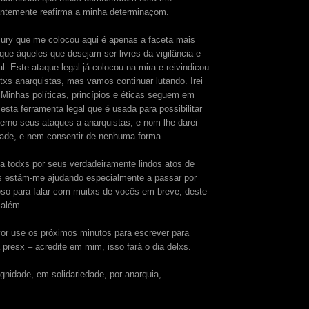
antemente reafirma a minha determinaçom.
ury que me colocou aqui é apenas a faceta mais
que àqueles que desejam ser livres da vigilância e
l. Este ataque legal já colocou na mira e reivindicou
txs anarquistas, mas vamos continuar lutando. Irei
 Minhas políticas, princípios e éticas seguem em
esta ferramenta legal que é usada para possibilitar
erno seus ataques a anarquistas, e nom lhe darei
dade, e nem consentir de nenhuma forma.
a todxs por seus verdadeiramente lindos atos de
s estám-me ajudando especialmente a passar por
ioso para falar com muitxs de vocês em breve, deste
 além.
avor use os próximos minutos para escrever para
 presx – acredite em mim, isso fará o dia delxs.
nidade, em solidariedade, por anarquia,