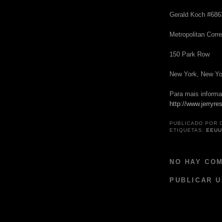
Gerald Koch #686
Metropolitan Corr
150 Park Row
New York, New Yo
Para mais informa
http://www.jerryres
PUBLICADO POR
ETIQUETAS:
EEU
NO HAY CO
PUBLICAR 