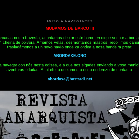
AVISO A NAVEGANTES
MUDAMOS DE BARCO !!!
rcadas nesta travesía, acordamos deixar este barco en dique seco e a bon ab
" cheiña de pólvora.
Arriamos velas, desmontamos mastros, recollimos cañón
trasladámonos a un novo navío onde xa ondea a nosa bandeira preta:
ABORDAXE.ORG
 navegar con nós nesta odisea, e a que nos sigades enviando a vosa munic
aventuras e luitas. A tal efeito deixamos o noso enderezo de contacto:
abordaxe@bastardi.net