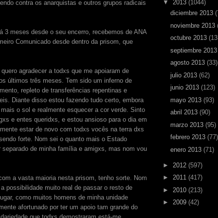
▼
2013
(1044)
endo contra os anarquistas e outros grupos radicais
diciembre 2013
(
noviembre 2013
já 3 meses desde o seu encerro, recebemos de ANA
octubre 2013
(13
imeiro Comunicado desde dentro da prisom, que
septiembre 201
agosto 2013
(33)
, quero agradecer a todxs que me apoiaram de
julio 2013
(62)
os últimos três meses. Tem sido um inferno de
junio 2013
(123)
mento, repleto de transferências repentinas e
veis. Diante disso estou fazendo tudo certo, embora
mayo 2013
(93)
 mais o sol e realmente esquecer a cor verde. Sinto
abril 2013
(90)
gxs e entes queridxs, e estou ansioso para o dia em
marzo 2013
(95)
lmente estar de novo com todxs vocês na terra dxs
febrero 2013
(77)
sendo forte. Nom sei o quanto mais o Estado
r separado de minha família e amigxs, mas nom vou
enero 2013
(71)
►
2012
(597)
►
2011
(417)
m a vasta maioria nesta prisom, tenho sorte. Nom
a possibilidade muito real de passar o resto de
►
2010
(213)
 lugar, como muitos homens de minha unidade
►
2009
(42)
mente afortunado por ter um apoio tam grande do
olidariedade que todxs demostraram está-me