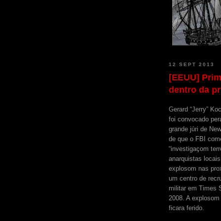
12 SEPT 2013
[EEUU] Prim
dentro da p
Gerard “Jerry” Ko
foi convocado pe
grande júri de Ne
de que o FBI com
“investigaçom terr
anarquistas locai
explosom nas pro
um centro de rec
militar em Times
2008. A explosom 
ficara ferido.