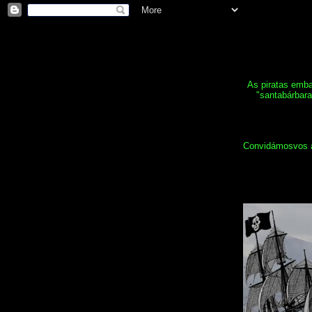
As piratas emba
"santabárbara
Convidámosvos a