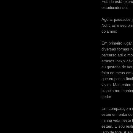
Estado está exerc
estadunidenses.
Agora, passados 
Notícias o seu pr
colamos:
Em primeiro lugar
diversas formas n
percurso até o mo
atrasos inexplicá
eu gostaria de ver
falta de meus ami
que eu possa fina
vivxs. Mas estou 
planeja me mante
ceder.
Em comparaçom co
estou enfrentando 
minha vida neste
estám. E sou real
lado de fora. A s