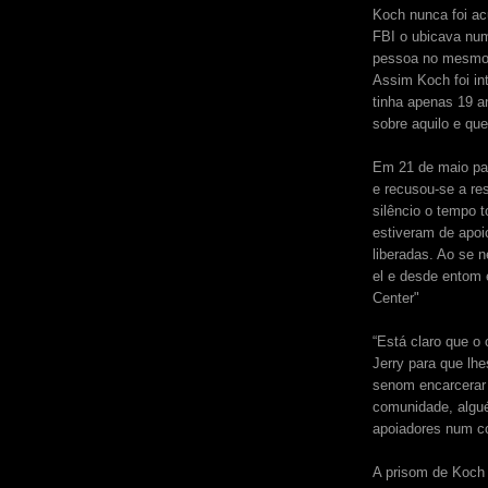
Koch nunca foi ac
FBI o ubicava num
pessoa no mesmo 
Assim Koch foi in
tinha apenas 19 a
sobre aquilo e qu
Em 21 de maio pas
e recusou-se a re
silêncio o tempo
estiveram de apoio
liberadas. Ao se n
el e desde entom e
Center"
“Está claro que o
Jerry para que lh
senom encarcerar 
comunidade, algu
apoiadores num c
A prisom de Koch 