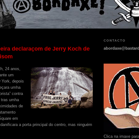
CONTACTO
eira declaraçom de Jerry Koch de
abordaxe@bastard
risom
ch, 24 anos,
rante um
w York, depois
eçara umha
orista” contra
s tras umha
ximidades de
rutamento
 Square em
danificara a porta principal do centro, mas ninguém
Clica na imaxe par