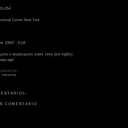
31-054
ectional Center New York
rk 10007 - EUA
çons e atualizaçons sobre Jerry (em inglês):
ists.net/
CONTACTO:
U
,
PRISION
MENTARIOS:
UN COMENTARIO