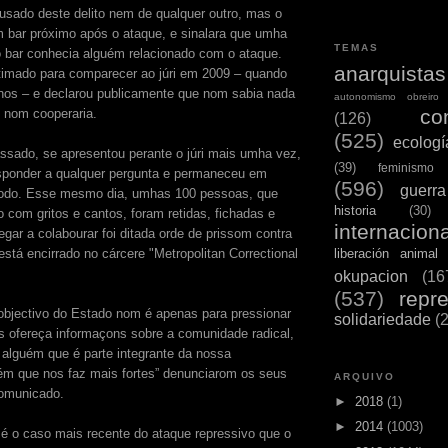
usado deste delito nem de qualquer outro, mas o
 bar próximo após o ataque, e sinalara que umha
TEMAS
bar conhecia alguém relacionado com o ataque.
anarquistas
timado para comparecer ao júri em 2009 – quando
nos – e declarou publicamente que nom sabia nada
autonomismo obreiro
co
e nom cooperaria.
(126)
(525)
ecologí
sado, se apresentou perante o júri mais umha vez,
(39)
feminismo
sponder a qualquer pergunta e permaneceu em
(596)
guerra
 todo. Esse mesmo dia, umhas 100 pessoas, que
historia
(30)
 com gritos e cantos, foram retidas, fichadas e
internaciona
egar a colabourar foi ditada orde de prissom contra
stá encirrado no cárcere "Metropolitan Correctional
liberación animal
okupacion
(16
(537)
repr
 objectivo do Estado nom é apenas para pressionar
solidariedade
(
es ofereça informaçons sobre a comunidade radical,
alguém que é parte integrante da nossa
ém que nos faz mais fortes” denunciarom os seus
ARQUIVO
omunicado.
►
2018
(1)
►
2014
(1003)
é o caso mais recente do ataque repressivo que o