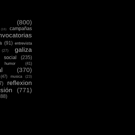
(800)
campañas
(16)
nvocatorias
a
(91)
entrevista
galiza
(27)
 social
(235)
humor
(41)
l
(370)
(47)
musica
(23)
reflexion
7)
esión
(771)
288)