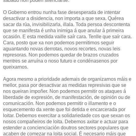
sábado non poden silenciarse.
O Goberno entrou nunha fase desesperada de intentar
desactivar a disidencia, non importa a que sexa. Quérea
sacar da rúa, invisibilizarla, illala. Toda persoa descontenta
que se manifesta é unha inimiga á que anular á primeira
ocasión. E esta medida vaille saír cara. Tenlle que saír cara.
Cara, posto que xa non podemos permitirnos seguir
aguantando novas derrotas, novos recortes, novas leis
represoras. Non podemos quedar de brazos cruzados
mentres se arruína o noso futuro e condénasenos por
queixarnos.
Agora mesmo a prioridade ademais de organizarnos máis e
mellor, pasa por desactivar as medidas represivas que se
nos queiran impoñer. Non podemos permitir os ataques á
liberdade de expresión, de manifestación, de opinión ou de
comunicación. Non podemos permitir o illamento e o
esquecemento da xente que foi detida e encarcerada por
loitar. Debemos exercitar a solidariedade cos que sexan os
nosos compañeiros de loita. Debemos axitar e actuar para
estender a concienciación doutros sectores populares que
acaben de comezar na loita social. É necesario máis que